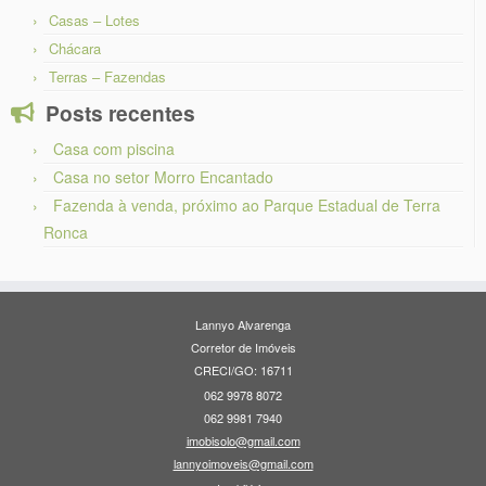
Casas – Lotes
Chácara
Terras – Fazendas
Posts recentes
Casa com piscina
Casa no setor Morro Encantado
Fazenda à venda, próximo ao Parque Estadual de Terra
Ronca
Lannyo Alvarenga
Corretor de Imóveis
CRECI/GO: 16711
062 9978 8072
062 9981 7940
imobisolo@gmail.com
lannyoimoveis@gmail.com